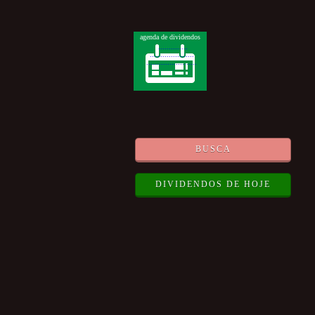
agenda de dividendos
..............
.....................
........................
BUSCA
DIVIDENDOS DE HOJE